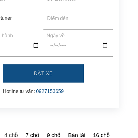
i hành
Ngày về
Hotline tư vấn:
0927153659
4 chỗ
7 chỗ
9 chỗ
Bán tải
16 chỗ