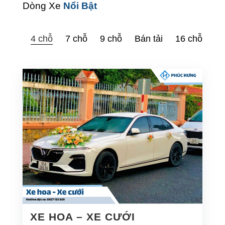
Dòng Xe
Nổi Bật
4 chỗ
7 chỗ
9 chỗ
Bán tải
16 chỗ
XE HOA – XE CƯỚI