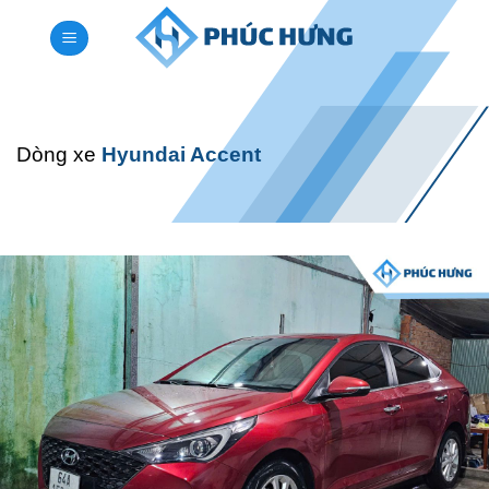
Bỏ
qua
nội
dung
Dòng xe
Hyundai Accent