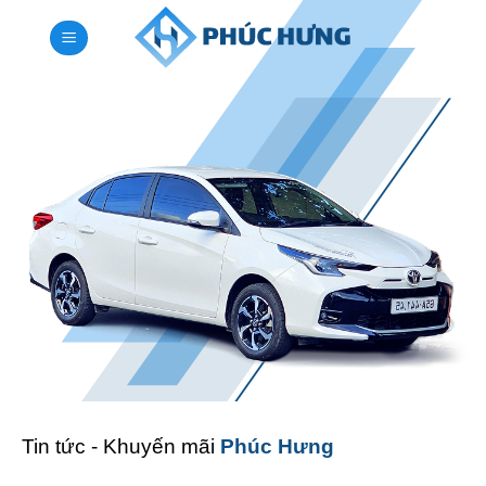
Bỏ
qua
nội
dung
Tin tức - Khuyến mãi
Phúc Hưng