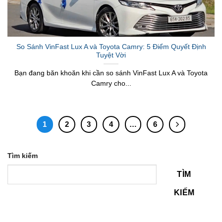
So Sánh VinFast Lux A và Toyota Camry: 5 Điểm Quyết Định
Tuyệt Vời
Bạn đang băn khoăn khi cần so sánh VinFast Lux A và Toyota
Camry cho...
1
2
3
4
…
6
Tìm kiếm
TÌM
KIẾM