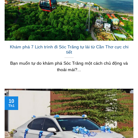
Khám phá 7 Lịch trình đi Sóc Trăng tự lái từ Cần Thơ cực chi
tiết
Bạn muốn tự do khám phá Sóc Trăng một cách chủ động và
thoải mái?...
10
Th1