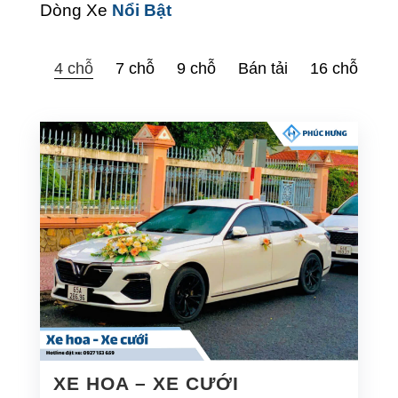
Dòng Xe
Nổi Bật
4 chỗ
7 chỗ
9 chỗ
Bán tải
16 chỗ
XE HOA – XE CƯỚI