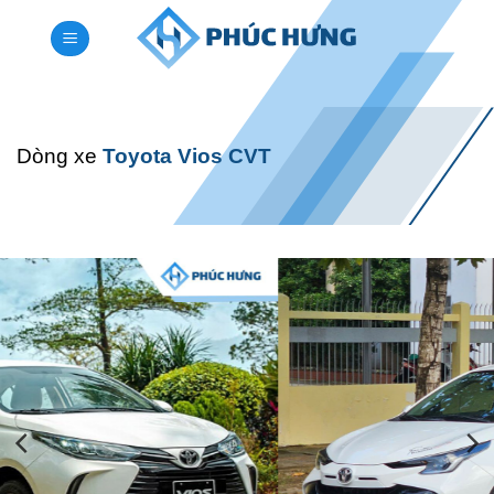
Bỏ
qua
nội
dung
Dòng xe
Toyota Vios CVT