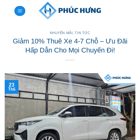
Bỏ
qua
nội
dung
KHUYẾN MÃI
,
TIN TỨC
Giảm 10% Thuê Xe 4-7 Chỗ – Ưu Đãi
Hấp Dẫn Cho Mọi Chuyến Đi!
23
Th6