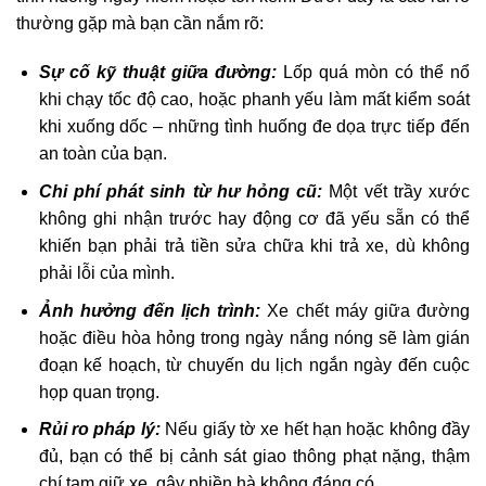
thường gặp mà bạn cần nắm rõ:
Sự cố kỹ thuật giữa đường:
Lốp quá mòn có thể nổ
khi chạy tốc độ cao, hoặc phanh yếu làm mất kiểm soát
khi xuống dốc – những tình huống đe dọa trực tiếp đến
an toàn của bạn.
Chi phí phát sinh từ hư hỏng cũ:
Một vết trầy xước
không ghi nhận trước hay động cơ đã yếu sẵn có thể
khiến bạn phải trả tiền sửa chữa khi trả xe, dù không
phải lỗi của mình.
Ảnh hưởng đến lịch trình:
Xe chết máy giữa đường
hoặc điều hòa hỏng trong ngày nắng nóng sẽ làm gián
đoạn kế hoạch, từ chuyến du lịch ngắn ngày đến cuộc
họp quan trọng.
Rủi ro pháp lý:
Nếu giấy tờ xe hết hạn hoặc không đầy
đủ, bạn có thể bị cảnh sát giao thông phạt nặng, thậm
chí tạm giữ xe, gây phiền hà không đáng có.