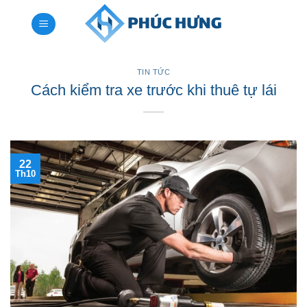
Bỏ
qua
nội
dung
TIN TỨC
Cách kiểm tra xe trước khi thuê tự lái
22
Th10