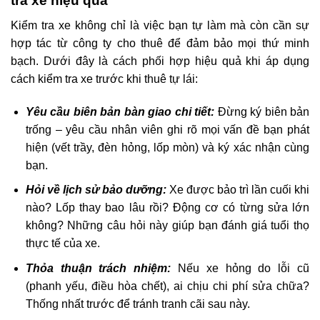
tra xe hiệu quả
Kiểm tra xe không chỉ là việc bạn tự làm mà còn cần sự
hợp tác từ công ty cho thuê để đảm bảo mọi thứ minh
bạch. Dưới đây là cách phối hợp hiệu quả khi áp dụng
cách kiểm tra xe trước khi thuê tự lái:
Yêu cầu biên bản bàn giao chi tiết:
Đừng ký biên bản
trống – yêu cầu nhân viên ghi rõ mọi vấn đề bạn phát
hiện (vết trầy, đèn hỏng, lốp mòn) và ký xác nhận cùng
bạn.
Hỏi về lịch sử bảo dưỡng:
Xe được bảo trì lần cuối khi
nào? Lốp thay bao lâu rồi? Động cơ có từng sửa lớn
không? Những câu hỏi này giúp bạn đánh giá tuổi thọ
thực tế của xe.
Thỏa thuận trách nhiệm:
Nếu xe hỏng do lỗi cũ
(phanh yếu, điều hòa chết), ai chịu chi phí sửa chữa?
Thống nhất trước để tránh tranh cãi sau này.