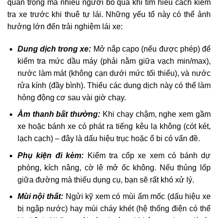
quan trọng mà nhiều người bỏ qua khi tìm hiểu cách kiểm
tra xe trước khi thuê tự lái. Những yếu tố này có thể ảnh
hưởng lớn đến trải nghiệm lái xe:
Dung dịch trong xe:
Mở nắp capo (nếu được phép) để
kiểm tra mức dầu máy (phải nằm giữa vạch min/max),
nước làm mát (không cạn dưới mức tối thiểu), và nước
rửa kính (đầy bình). Thiếu các dung dịch này có thể làm
hỏng động cơ sau vài giờ chạy.
Âm thanh bất thường:
Khi chạy chậm, nghe xem gầm
xe hoặc bánh xe có phát ra tiếng kêu lạ không (cót két,
lạch cạch) – đây là dấu hiệu trục hoặc ổ bi có vấn đề.
Phụ kiện đi kèm:
Kiểm tra cốp xe xem có bánh dự
phòng, kích nâng, cờ lê mở ốc không. Nếu thủng lốp
giữa đường mà thiếu dụng cụ, bạn sẽ rất khó xử lý.
Mùi nội thất:
Ngửi kỹ xem có mùi ẩm mốc (dấu hiệu xe
bị ngập nước) hay mùi cháy khét (hệ thống điện có thể