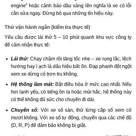
engine” hoặc cảnh báo dầu sáng lên nghĩa là xe có lỗi
cần sửa ngay. Đừng bỏ qua những tín hiệu này.
Thử vận hành ngắn (kiểm tra thực tế)
Yêu cầu được lái thử 5 – 10 phút quanh khu vực công ty
để cảm nhận thực tế:
Lái thử:
Chạy chậm rồi tăng tốc nhẹ – xe rung lắc, lệch
hướng hay ì ạch là dấu hiệu bất ổn. Đạp phanh đột ngột
xem xe dừng có trơn tru không.
Hệ thống làm mát:
Bật điều hòa ở mức cao nhất. Nếu
hơi lạnh yếu, có tiếng ồn lạ hoặc mùi hắc, hệ thống này
có thể không đủ sức cho chuyến đi dài.
Chuyển số:
Với xe số sàn, thử từng cấp số xem có
mượt không. Với xe số tự động, chuyển qua các chế độ
(D, R, P) để đảm bảo không bị giật.