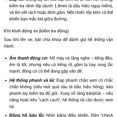
kiểm tra rãnh lốp (dưới 1.6mm là dấu hiệu nguy hiểm),
và tìm vết rách hoặc đinh găm. Một chiếc lốp kém có thể
khiến bạn mắc kẹt giữa đường.
Khi khởi động xe (kiểm tra động)
Sau khi lên xe, bật chìa khóa để đánh giá hệ thống vận
hành:
Âm thanh động cơ:
Nổ máy và lắng nghe – tiếng đều,
êm là tốt, nhưng nếu có tiếng rít, gầm lạ hay rung lắc
mạnh, động cơ có thể đang gặp vấn đề.
Hệ thống phanh và lái:
Đạp phanh chân xem có chắc
chắn không (nếu mút quá sâu là dấu hiệu hỏng), kéo
phanh tay kiểm tra độ giữ. Xoay vô lăng trái/phải – nếu
nặng hoặc kêu “cạch cạch”, hệ thống lái cần được xem
lại.
Đồng hồ báo lỗi:
Nhìn bảng điều khiển. Đèn “check