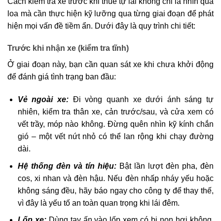
Cách kiểm tra xe trước khi thuê tự lái không chỉ là nhìn qua
loa mà cần thực hiện kỹ lưỡng qua từng giai đoạn để phát
hiện mọi vấn đề tiềm ẩn. Dưới đây là quy trình chi tiết:
Trước khi nhận xe (kiểm tra tĩnh)
Ở giai đoạn này, bạn cần quan sát xe khi chưa khởi động
để đánh giá tình trạng ban đầu:
Vẻ ngoài xe:
Đi vòng quanh xe dưới ánh sáng tự
nhiên, kiểm tra thân xe, cản trước/sau, và cửa xem có
vết trầy, móp nào không. Đừng quên nhìn kỹ kính chắn
gió – một vết nứt nhỏ có thể lan rộng khi chạy đường
dài.
Hệ thống đèn và tín hiệu:
Bật lần lượt đèn pha, đèn
cos, xi nhan và đèn hậu. Nếu đèn nhấp nháy yếu hoặc
không sáng đều, hãy báo ngay cho công ty để thay thế,
vì đây là yếu tố an toàn quan trọng khi lái đêm.
Lốp xe:
Dùng tay ấn vào lốp xem có bị non hơi không,