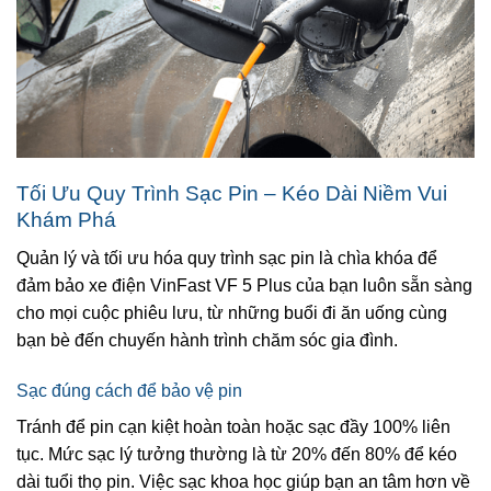
Tối Ưu Quy Trình Sạc Pin – Kéo Dài Niềm Vui
Khám Phá
Quản lý và tối ưu hóa quy trình sạc pin là chìa khóa để
đảm bảo xe điện VinFast VF 5 Plus của bạn luôn sẵn sàng
cho mọi cuộc phiêu lưu, từ những buổi đi ăn uống cùng
bạn bè đến chuyến hành trình chăm sóc gia đình.
Sạc đúng cách để bảo vệ pin
Tránh để pin cạn kiệt hoàn toàn hoặc sạc đầy 100% liên
tục. Mức sạc lý tưởng thường là từ 20% đến 80% để kéo
dài tuổi thọ pin. Việc sạc khoa học giúp bạn an tâm hơn về