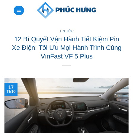
Bỏ
qua
nội
dung
TIN TỨC
12 Bí Quyết Vận Hành Tiết Kiệm Pin
Xe Điện: Tối Ưu Mọi Hành Trình Cùng
VinFast VF 5 Plus
17
Th10