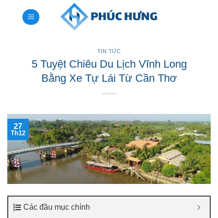
Bỏ
qua
nội
dung
TIN TỨC
5 Tuyệt Chiêu Du Lịch Vĩnh Long
Bằng Xe Tự Lái Từ Cần Thơ
27
Th12
Các đầu mục chính