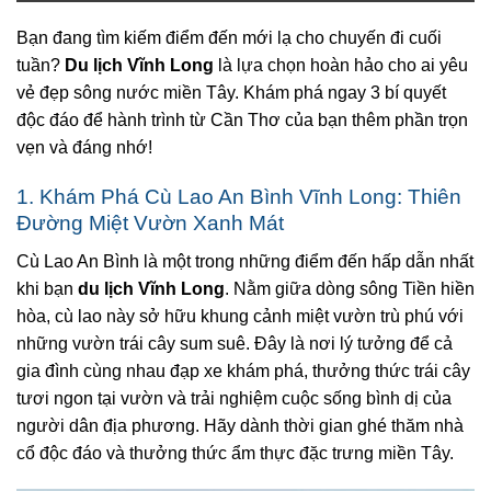
Bạn đang tìm kiếm điểm đến mới lạ cho chuyến đi cuối
tuần?
Du lịch Vĩnh Long
là lựa chọn hoàn hảo cho ai yêu
vẻ đẹp sông nước miền Tây. Khám phá ngay 3 bí quyết
độc đáo để hành trình từ Cần Thơ của bạn thêm phần trọn
vẹn và đáng nhớ!
1. Khám Phá Cù Lao An Bình Vĩnh Long: Thiên
Đường Miệt Vườn Xanh Mát
Cù Lao An Bình là một trong những điểm đến hấp dẫn nhất
khi bạn
du lịch Vĩnh Long
. Nằm giữa dòng sông Tiền hiền
hòa, cù lao này sở hữu khung cảnh miệt vườn trù phú với
những vườn trái cây sum suê. Đây là nơi lý tưởng để cả
gia đình cùng nhau đạp xe khám phá, thưởng thức trái cây
tươi ngon tại vườn và trải nghiệm cuộc sống bình dị của
người dân địa phương. Hãy dành thời gian ghé thăm nhà
cổ độc đáo và thưởng thức ẩm thực đặc trưng miền Tây.