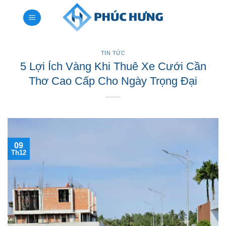
Bỏ
qua
nội
dung
TIN TỨC
5 Lợi Ích Vàng Khi Thuê Xe Cưới Cần
Thơ Cao Cấp Cho Ngày Trọng Đại
09
Th12